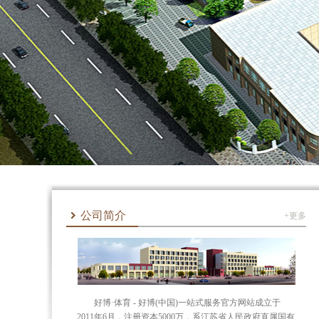
公司简介
+更多
好博·体育 - 好博(中国)一站式服务官方网站成立于
2011年6月，注册资本5000万，系江苏省人民政府直属国有