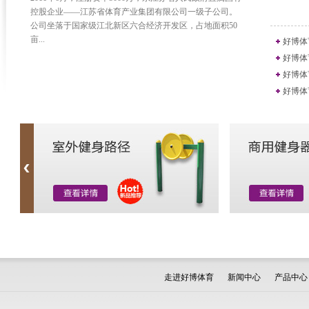
控股企业——江苏省体育产业集团有限公司一级子公司。
公司坐落于国家级江北新区六合经济开发区，占地面积50
亩...
好博体
好博体
好博体
好博体
走进好博体育
新闻中心
产品中心