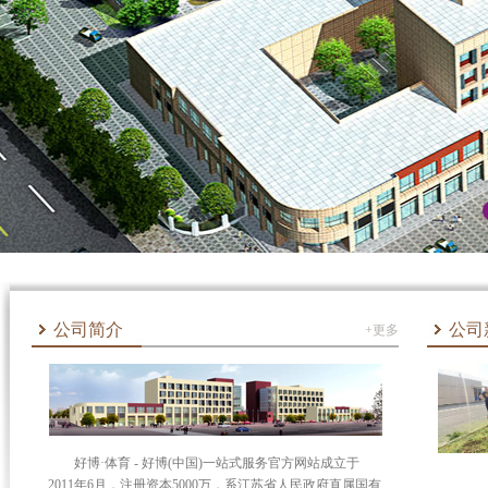
公司简介
公司
+更多
好博·体育 - 好博(中国)一站式服务官方网站成立于
2011年6月，注册资本5000万，系江苏省人民政府直属国有