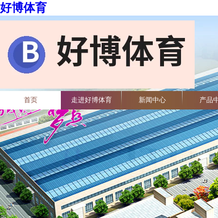
好博体育
首页
走进好博体育
新闻中心
产品