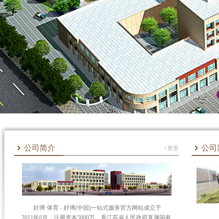
公司简介
公司
+更多
好博·体育 - 好博(中国)一站式服务官方网站成立于
2011年6月，注册资本5000万，系江苏省人民政府直属国有