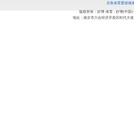
乐鱼体育
爱游戏
版权所有：好博·体育 - 好博(中国)
地址：南京市六合经济开发区时代大道120号 销售