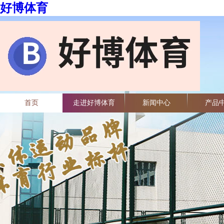
好博体育
首页
走进好博体育
新闻中心
产品