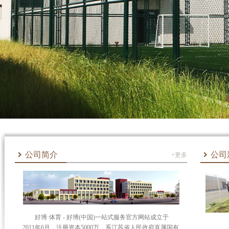
公司简介
公司
+更多
好博·体育 - 好博(中国)一站式服务官方网站成立于
2011年6月，注册资本5000万，系江苏省人民政府直属国有