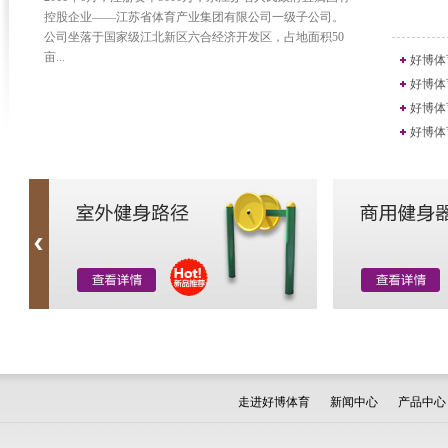
控股企业——江苏省体育产业集团有限公司一级子公司。
公司坐落于国家级江北新区六合经济开发区，占地面积50
亩...
好博体
好博体
好博体
好博体
走进好博体育
新闻中心
产品中心